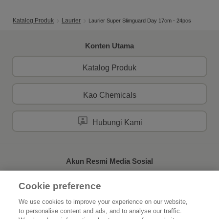
Katalog Produk
Laurier
Laurier Super Slimguard Day 17cm - 24pcs
Konten Utama
Katalog Produk
Kao Chemicals
Hubungi Kami
Akun Resmi Media Sosial
Cookie preference
We use cookies to improve your experience on our website,
to personalise content and ads, and to analyse our traffic.
Beranda
Tentang Kao