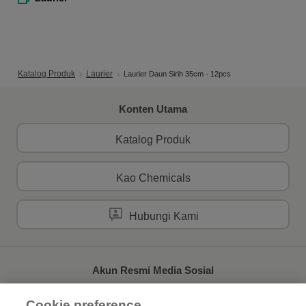
Katalog Produk
Laurier
Laurier Daun Sirih 35cm - 12pcs
Konten Utama
Katalog Produk
Kao Chemicals
Hubungi Kami
Akun Resmi Media Sosial
Cookie preference