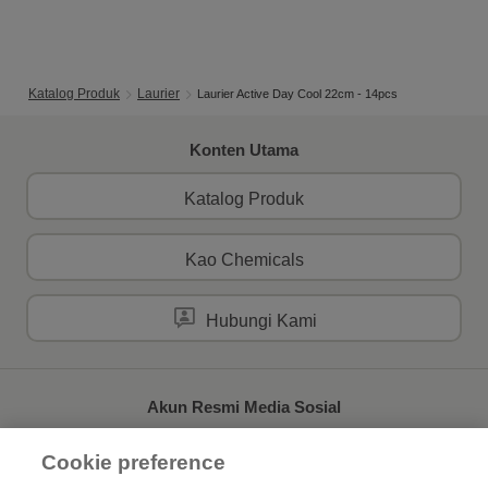
Katalog Produk
Laurier
Laurier Active Day Cool 22cm - 14pcs
Konten Utama
Katalog Produk
Kao Chemicals
Hubungi Kami
Akun Resmi Media Sosial
Cookie preference