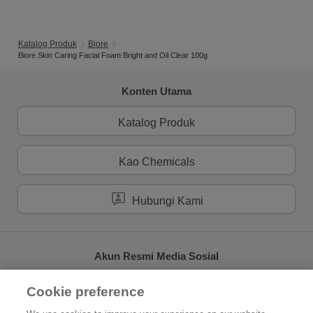
Katalog Produk
Biore
Biore Skin Caring Facial Foam Bright and Oil Clear 100g
Konten Utama
Katalog Produk
Kao Chemicals
Hubungi Kami
Akun Resmi Media Sosial
Cookie preference