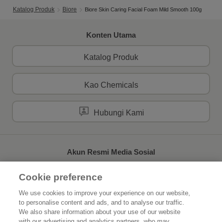
Katalog Produk
Biore
Biore Skin Caring Facial Foam Mild Smooth 100g
Konten Utama
Katalog Produk
Kao Chemicals
Hubungi Kami
Akun Resmi Media Sosial
Cookie preference
We use cookies to improve your experience on our website,
to personalise content and ads, and to analyse our traffic.
Beranda
Tentang Kao
We also share information about your use of our website
with our advertising and analytics partners, who may