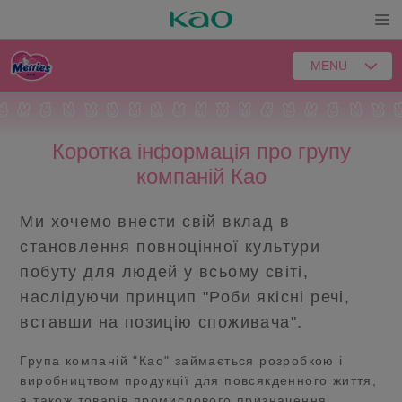
Open
MENU
Коротка інформація про групу
компаній Као
Ми хочемо внести свій вклад в
становлення повноцінної культури
побуту для людей у всьому світі,
наслідуючи принцип "Роби якicнi речі,
вставши на позицію споживача".
Група компаній "Као" займається розробкою і
виробництвом продукції для повсякденного життя,
а також товарів промислового призначення