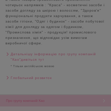
чотирьох напрямків : "Краса" - косметичні засоби і
засоби догляду за шкірою і волоссям, "Здоров'я"
функціональні продукти харчування, а також
засоби гігієни, "Одяг і будинок" - засоби побутової
хімії для дохляду за одягом і будинком,
"Промислова хімія" - продукцiя! промислового
призначення, що відповідає усім вимогам
виробничої сфери.
Детальнішу інформацію про групу компаній
"Као"дивiться тут
* Тільки англійською мовою
Глобальний розвиток
Про групу компаній Као