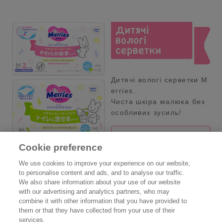
Дитячі вологі серветки M
erries.
Чиста шкіра малюка без
особливих зусиль!
Детальніше
Cookie preference
We use cookies to improve your experience on our website,
to personalise content and ads, and to analyse our traffic.
We also share information about your use of our website
Продукція Merries
with our advertising and analytics partners, who may
combine it with other information that you have provided to
them or that they have collected from your use of their
Карта Сайту
services.