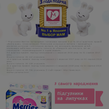
* "Підгузники Merries нагороджені головними призами 9-ої та 10-ої щорічних премій
«Вибір мам», спонсорованих Японською асоціацією матерів і проводяться
виключно на основі голосування матерів, які виховують маленьких дітей,
отримавши найбільшу кількість голосів як «Продукти або послуги, які ви
спробували і порекомендували б іншим мамам».
9-я щорічна премія: період голосування з 1 вересня 2016 року по 31 серпня 2017
року.
Всього голосів: 26 112 учасників.
10-я щорічна премія: період голосування з 1 вересня 2017 року по 31 серпня 2018
року.
Всього голосів: 20 108 учасників.
11-я щорічна премія: період голосування з 1 вересня 2018 року по 31 серпня 2019
року.
Всього голосів: 23 796 учасників. Сайт премії: http://www.best-
mother.jp/selection/