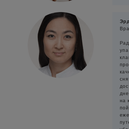
Эрд
Вра
Рад
упа
кла
про
кач
сня
дос
дне
на 
пой
еже
пут