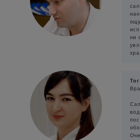
сал
нан
ощу
исп
ни 
увл
хра
Тог
Вра
Сал
вод
пос
обо
Оче