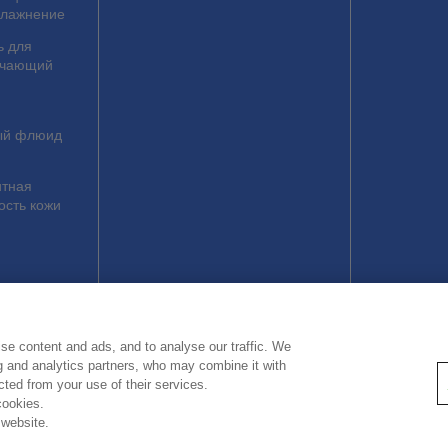
влажнение
ь для
гчающий
ый флюид
тная
ость кожи
са
se content and ads, and to analyse our traffic. We
obal Site
Кто мы
Правовая информация
Политика конфиденциал
ng and analytics partners, who may combine it with
ected from your use of their services.
cookies.
 website.
Copyright © Kao Corporation. All rights reserved.