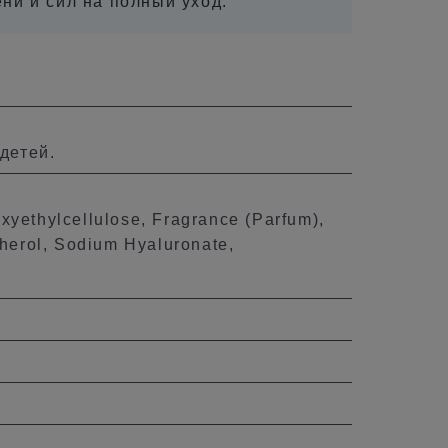
ени и сил на полный уход.
детей.
xyethylcellulose, Fragrance (Parfum),
herol, Sodium Hyaluronate,