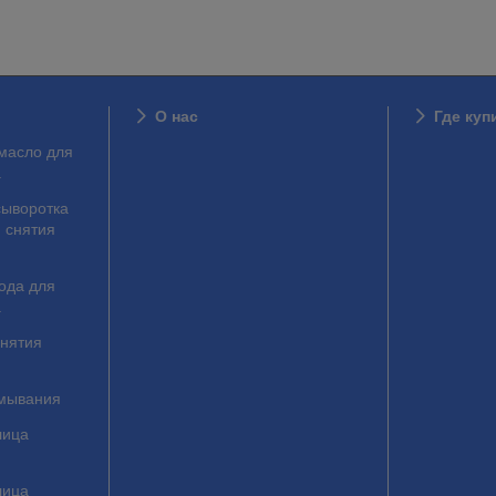
О нас
Где куп
масло для
а
ыворотка
 снятия
ода для
а
снятия
умывания
лица
лица