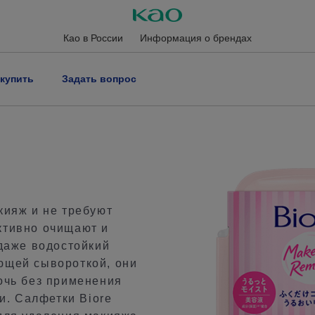
Као в России
Информация о брендах
 купить
Задать вопрос
кияж и не требуют
ктивно очищают и
даже водостойкий
ющей сывороткой, они
очь без применения
и. Салфетки Biore