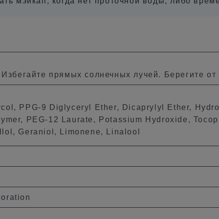
ать мэйкап, когда нет проточной воды, либо врем
 Избегайте прямых солнечных лучей. Берегите от 
ol, PPG-9 Diglyceryl Ether, Dicaprylyl Ether, Hydro
olymer, PEG-12 Laurate, Potassium Hydroxide, Tocop
lol, Geraniol, Limonene, Linalool
ration