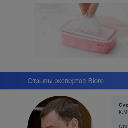
Отзывы экспертов Biore
Сур
К.М
Отз