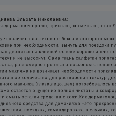
няева Эльзата Николаевна:
ч-дерматовенеролог, трихолог, косметолог, стаж 
ует наличие пластикового бокса,из которого мож
ковке,при необходимости, вынуть для поездоки п
пан держится на клеевой основе хорошо и плотно
текут и не высохнут. Сама ткань салфетки приятн
ества, равномерно пропитана лосьоном с ненавя
тии макияжа не возникает необходимости приклад
таточное количество для растворения текстур де
вного макияжа (глаза,лицо,шея) потребовалось в
коже остается ощущение полной чистоты и комфо
ти смыть остатки средства с кожи.Как дерматолог,
дневного средства для демакияжа –это прекрасн
ешествия, поездках, командировках, в случаях, ко