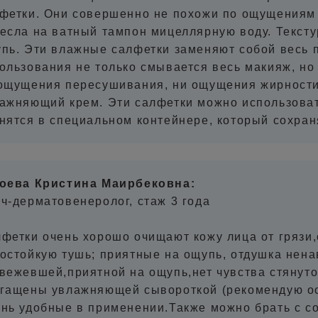
фетки. Они совершенно не похожи по ощущениям н
есла на ватный тампон мицеллярную воду. Тексту
пь. Эти влажные салфетки заменяют собой весь п
ользования не только смывается весь макияж, но 
ощущения пересушивания, ни ощущения жирности.
ажняющий крем. Эти салфетки можно использовать
нятся в специальном контейнере, который сохра
оева Кристина Маирбековна:
ч-дерматовенеролог, стаж 3 года
фетки очень хорошо очищают кожу лица от грязи,
остойкую тушь; приятные на ощупь, отдушка нена
вежевшей,приятной на ощупь,нет чувства стянутос
гащены увлажняющей сывороткой (рекомендую осо
нь удобные в применении.Также можно брать с со