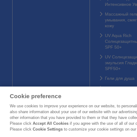
Интенсивное У
Массажный гел
умывания, смя
кожу
UV Aqua Rich
Солнцезащитн
SPF 50+
UV Солнцезащи
эмульсия Гладк
SPF50+
Гели для душа
Полоски для но
Cookie preference
We use cookies to improve your experience on our website, to personali
Kao Gl
also share information about your use of our website with our advertisi
other information that you have provided to them or that they have coll
Please click
Accept All Cookies
if you agree with the use of all of our 
Please click
Cookie Settings
to customize your cookie settings on our