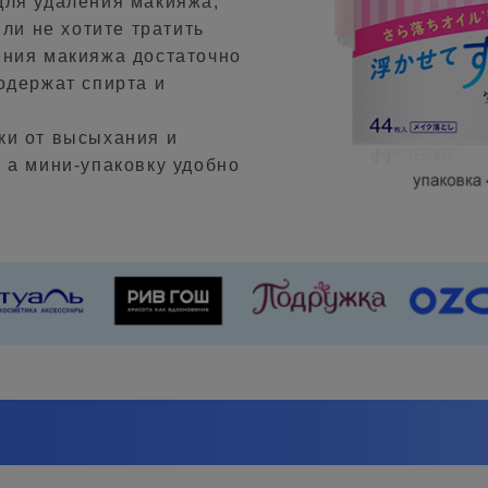
для удаления макияжа,
или не хотите тратить
ения макияжа достаточно
одержат спирта и
ки от высыхания и
 а мини-упаковку удобно