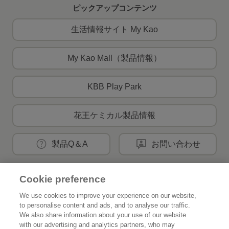
ピックアップコンテンツ
生活情報サイト My Kao
My Kao Mall（製品情報）
KBB Play Park
花王ケミカル製品情報
製品Q＆A
お問い合わせ
Cookie preference
花王公式SNSアカウント
We use cookies to improve your experience on our website,
to personalise content and ads, and to analyse our traffic.
We also share information about your use of our website
with our advertising and analytics partners, who may