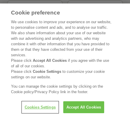
製品Q＆A
お問い合わせ
Cookie preference
We use cookies to improve your experience on our website,
to personalise content and ads, and to analyse our traffic.
花王公式SNSアカウント
We also share information about your use of our website
with our advertising and analytics partners, who may
combine it with other information that you have provided to
them or that they have collected from your use of their
services.
Please click
Accept All Cookies
if you agree with the use
Home
花王について
of all of our cookies.
Please click
Cookie Settings
to customize your cookie
サステナビリティ
イノベーション
settings on our website.
You can manage the cookie settings by clicking on the
ブランド
投資家情報
Cookie policy/Privacy Policy link in the footer.
ニュースルーム
採用情報
Cookies Settings
Accept All Cookies
利用規約
花王のアクセシビリティ
個人情報保護方針
利用者情報の外部送信
ソーシャルメディアポリシー