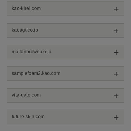
kao-kirei.com
kaoagt.co.jp
moltonbrown.co.jp
samplefoam2.kao.com
vita-gate.com
future-skin.com