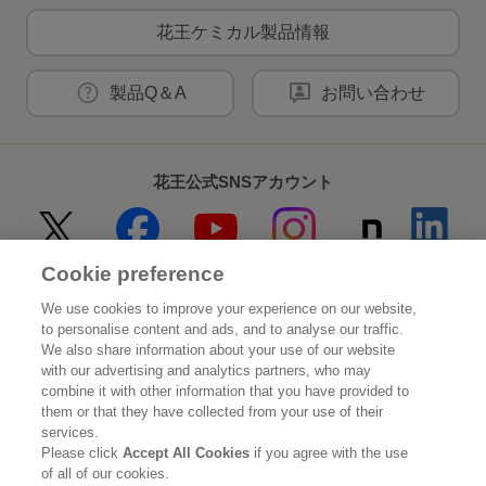
花王ケミカル製品情報
製品Q＆A
お問い合わせ
花王公式SNSアカウント
Cookie preference
Home
花王について
We use cookies to improve your experience on our website,
to personalise content and ads, and to analyse our traffic.
サステナビリティ
イノベーション
We also share information about your use of our website
with our advertising and analytics partners, who may
combine it with other information that you have provided to
ブランド
投資家情報
them or that they have collected from your use of their
services.
ニュースルーム
採用情報
Please click
Accept All Cookies
if you agree with the use
of all of our cookies.